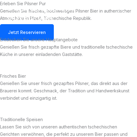
Zum
Erleben Sie Pilsner Pur
brauereiausschank-
Inhalt
Genießen Sie frisches, hochwertiges Pilsner Bier in authentischer
pilsnerurquell
Main
springen
Atmosphäre in Plzeň, Tschechische Republik.
Men
Jetzt Reservieren
Entdecken Sie unsere Hauptangebote
Genießen Sie frisch gezapfte Biere und traditionelle tschechische
Küche in unserer einladenden Gaststätte.
Frisches Bier
Genießen Sie unser frisch gezapftes Pilsner, das direkt aus der
Brauerei kommt. Geschmack, der Tradition und Handwerkskunst
verbindet und einzigartig ist.
Traditionelle Speisen
Lassen Sie sich von unseren authentischen tschechischen
Gerichten verwöhnen, die perfekt zu unserem Bier passen und